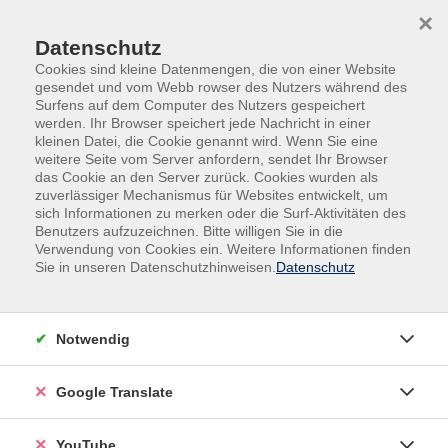
Skip to main content
Skip to page footer
×
Datenschutz
Cookies sind kleine Datenmengen, die von einer Website
gesendet und vom Webb rowser des Nutzers während des
Surfens auf dem Computer des Nutzers gespeichert
werden. Ihr Browser speichert jede Nachricht in einer
kleinen Datei, die Cookie genannt wird. Wenn Sie eine
weitere Seite vom Server anfordern, sendet Ihr Browser
das Cookie an den Server zurück. Cookies wurden als
Sprachen
Tschechisch
zuverlässiger Mechanismus für Websites entwickelt, um
sich Informationen zu merken oder die Surf-Aktivitäten des
Tschechisch
Benutzers aufzuzeichnen. Bitte willigen Sie in die
Verwendung von Cookies ein. Weitere Informationen finden
Sie in unseren Datenschutzhinweisen.
Datenschutz
Filter
Notwendig
Wochentage
Google Translate
Tageszeiten
YouTube