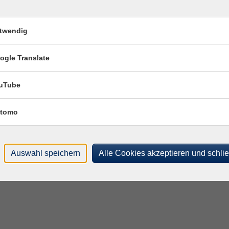
 bis Freitag: 09:00 - 12:00
Impressum
AGB
twendig
g, Dienstag und Donnerstag:
Widerrufsbelehrung
- 16:00 Uhr
Barrierefreiheitserkläru
ogle Translate
Datenschutzerklärung
Newsletter Abmeldung
ferien:
Widerruf
uTube
 bis Freitag: 09:00 - 12:00
tomo
chmittag geschlossen!
Auswahl speichern
Alle Cookies akzeptieren und schli