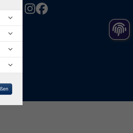
ng
eßen