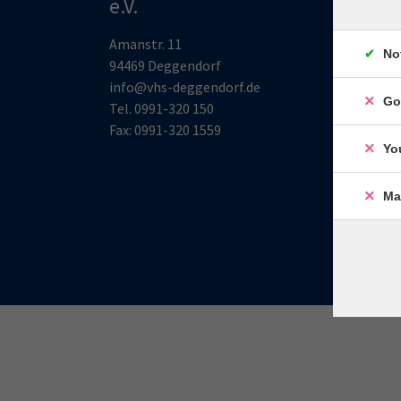
e.V.
Montag
Uhr
Amanstr. 11
No
Monta
94469 Deggendorf
13:00 
info@vhs-deggendorf.de
Go
Tel.
0991-320 150
Fax: 0991-320 1559
Schul
Yo
Montag
Ma
Uhr
Am Na