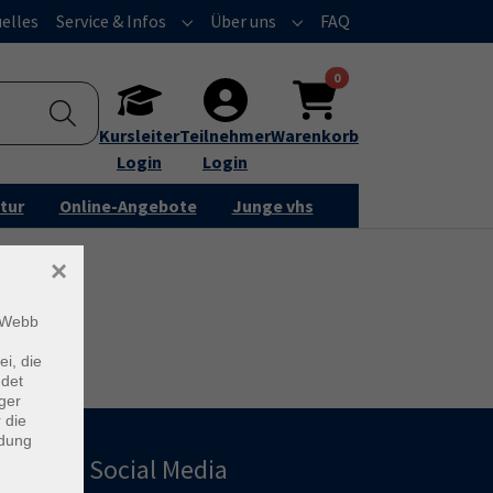
elles
Service & Infos
Über uns
FAQ
Submenu for "Service & Infos"
Submenu for "Über uns"
0
Kursleiter
Teilnehmer
Warenkorb
Login
Login
tur
Online-Angebote
Junge vhs
×
m Webb
ei, die
ndet
ger
 die
ndung
Social Media