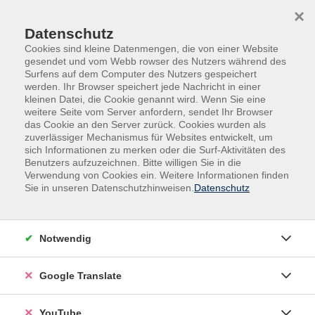
Skip to main content
Skip to page footer
×
Datenschutz
Cookies sind kleine Datenmengen, die von einer Website
gesendet und vom Webb rowser des Nutzers während des
Surfens auf dem Computer des Nutzers gespeichert
werden. Ihr Browser speichert jede Nachricht in einer
kleinen Datei, die Cookie genannt wird. Wenn Sie eine
Widerrufsbelehrung
weitere Seite vom Server anfordern, sendet Ihr Browser
das Cookie an den Server zurück. Cookies wurden als
zuverlässiger Mechanismus für Websites entwickelt, um
Verbrauchern steht ein Widerrufsrecht nach folgender
sich Informationen zu merken oder die Surf-Aktivitäten des
Maßgabe zu, wobei Verbraucher jede natürliche Person ist,
Benutzers aufzuzeichnen. Bitte willigen Sie in die
Verwendung von Cookies ein. Weitere Informationen finden
die ein Rechtsgeschäft zu Zwecken abschließt, die
Sie in unseren Datenschutzhinweisen.
Datenschutz
überwiegend weder ihrer gewerblichen noch ihrer
selbständigen beruflichen Tätigkeit zugerechnet werden
können:
Notwendig
1 WIDERRUFSRECHT
Google Translate
Sie haben das Recht, binnen vierzehn Tagen ohne Angabe
von Gründen diesen Vertrag zu widerrufen.
YouTube