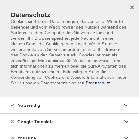
Skip to main content
Skip to page footer
×
Datenschutz
Cookies sind kleine Datenmengen, die von einer Website
gesendet und vom Webb rowser des Nutzers während des
Surfens auf dem Computer des Nutzers gespeichert
werden. Ihr Browser speichert jede Nachricht in einer
kleinen Datei, die Cookie genannt wird. Wenn Sie eine
weitere Seite vom Server anfordern, sendet Ihr Browser
Kultur
das Cookie an den Server zurück. Cookies wurden als
zuverlässiger Mechanismus für Websites entwickelt, um
sich Informationen zu merken oder die Surf-Aktivitäten des
Filter
Benutzers aufzuzeichnen. Bitte willigen Sie in die
Verwendung von Cookies ein. Weitere Informationen finden
Sie in unseren Datenschutzhinweisen.
Datenschutz
Wochentage
Notwendig
Tageszeiten
Google Translate
Orte
YouTube