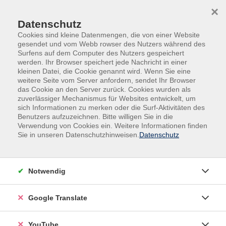
Skip to main content
Skip to page footer
×
Datenschutz
Cookies sind kleine Datenmengen, die von einer Website
gesendet und vom Webb rowser des Nutzers während des
Surfens auf dem Computer des Nutzers gespeichert
werden. Ihr Browser speichert jede Nachricht in einer
kleinen Datei, die Cookie genannt wird. Wenn Sie eine
weitere Seite vom Server anfordern, sendet Ihr Browser
das Cookie an den Server zurück. Cookies wurden als
Sprachen
Italienisch
zuverlässiger Mechanismus für Websites entwickelt, um
sich Informationen zu merken oder die Surf-Aktivitäten des
Italienisch
Benutzers aufzuzeichnen. Bitte willigen Sie in die
Verwendung von Cookies ein. Weitere Informationen finden
Sie in unseren Datenschutzhinweisen.
Datenschutz
Filter
Notwendig
Wochentage
Google Translate
Tageszeiten
YouTube