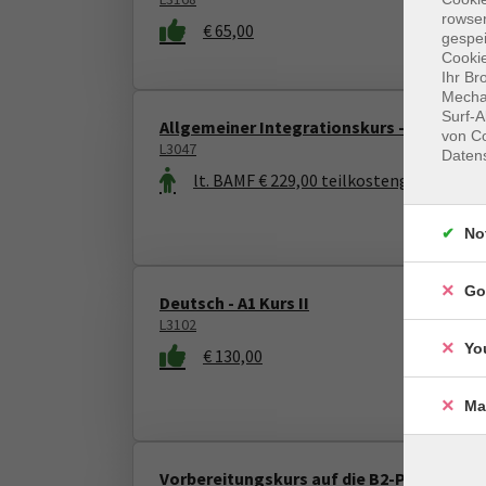
rowse
€ 65,00
gespei
Cookie
Ihr Br
Mechan
Surf-A
Allgemeiner Integrationskurs -Orientier
von Co
L3047
Daten
lt. BAMF € 229,00 teilkostengefördert; 
No
Go
Deutsch - A1 Kurs II
L3102
Yo
€ 130,00
Ma
Vorbereitungskurs auf die B2-Prüfung