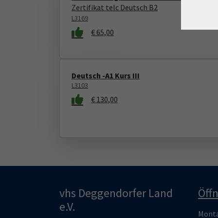
Zertifikat telc Deutsch B2
L3169
€ 65,00
Deutsch -A1 Kurs III
L3103
€ 130,00
vhs Deggendorfer Land
Öff
e.V.
Montag