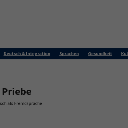
Programm
Aktu
Deutsch & Integration
Sprachen
Gesundheit
Kul
 Priebe
tsch als Fremdsprache