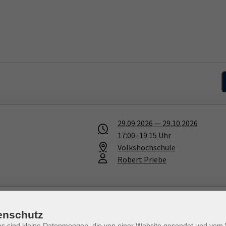
29.09.2026
—
29.10.2026
17:00
–
19:15
Uhr
Volkshochschule
Robert Priebe
10.10.2026
—
14.11.2026
enschutz
10:00
–
12:15
Uhr
es sind kleine Datenmengen, die von einer Website gesendet und vo