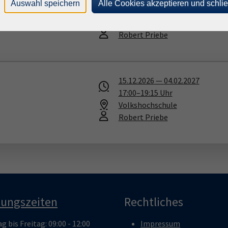
Auswahl speichern
Alle Cookies akzeptieren und schli
10:00
–
12:15
Uhr
Volkshochschule
Robert Priebe
15.12.2026
—
04.02.2027
17:00
–
19:15
Uhr
Volkshochschule
Robert Priebe
nungszeiten
Rechtliches
 bis Freitag: 09:00 - 12:00
Impressum