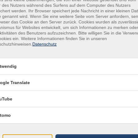
Volkshochschule
r des Nutzers während des Surfens auf dem Computer des Nutzers
Robert Priebe
chert werden. Ihr Browser speichert jede Nachricht in einer kleinen Dat
 genannt wird. Wenn Sie eine weitere Seite vom Server anfordern, se
owser das Cookie an den Server zurück. Cookies wurden als zuverlässi
ismus für Websites entwickelt, um sich Informationen zu merken oder
ktivitäten des Benutzers aufzuzeichnen. Bitte willigen Sie in die Verwe
ungskurs
12.10.2026
—
13.11.2026
okies ein. Weitere Informationen finden Sie in unseren
08:00
–
12:05
Uhr
schutzhinweisen.
Datenschutz
SZ € 458,00
Volkshochschule
​,
Volkshochsch
Robert Priebe
​,
Nina Schmidt
twendig
ogle Translate
10.11.2026
—
10.12.2026
17:00
–
19:15
Uhr
uTube
Volkshochschule
Robert Priebe
tomo
05.12.2026
—
23.01.2027