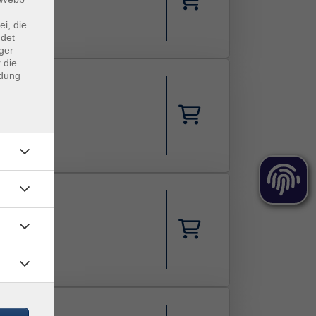
ei, die
ndet
ger
 die
ndung
ule