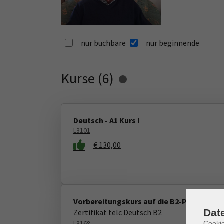
nur buchbare
nur beginnende
Kurse (
6
)
Loading...
Deutsch - A1 Kurs I
L3101
€ 130,00
Vorbereitungskurs auf die B2-Prüfung
Dat
Zertifikat telc Deutsch B2
L3168
Cooki