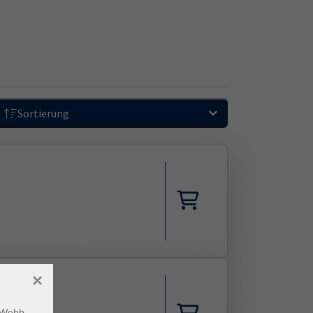
Sortierung
×
m Webb