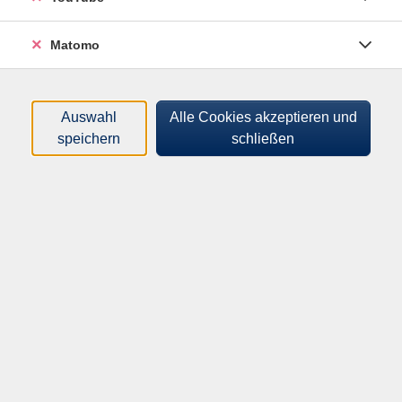
Matomo
Yoga
L4136
€ 89,00 (Kassenzuschuss)
Auswahl
Alle Cookies akzeptieren und
30.09.2026
—
13.01.2027
speichern
schließen
19:15
–
20:30
Uhr
Bürgerhaus Schauflinger Hof
Regina Eisner
vhs Deggendorfer Land e.V.
Amanstr. 11