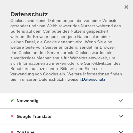
Skip to main content
Skip to page footer
×
Datenschutz
Cookies sind kleine Datenmengen, die von einer Website
gesendet und vom Webb rowser des Nutzers während des
Surfens auf dem Computer des Nutzers gespeichert
werden. Ihr Browser speichert jede Nachricht in einer
kleinen Datei, die Cookie genannt wird. Wenn Sie eine
Unsere Kursleitungen
weitere Seite vom Server anfordern, sendet Ihr Browser
das Cookie an den Server zurück. Cookies wurden als
zuverlässiger Mechanismus für Websites entwickelt, um
Regina Eisner
sich Informationen zu merken oder die Surf-Aktivitäten des
Benutzers aufzuzeichnen. Bitte willigen Sie in die
Verwendung von Cookies ein. Weitere Informationen finden
Filter
Sie in unseren Datenschutzhinweisen.
Datenschutz
nur buchbare
nur beginnende
Notwendig
Loading...
Kurse (
1
)
Google Translate
Sortierung
YouTube