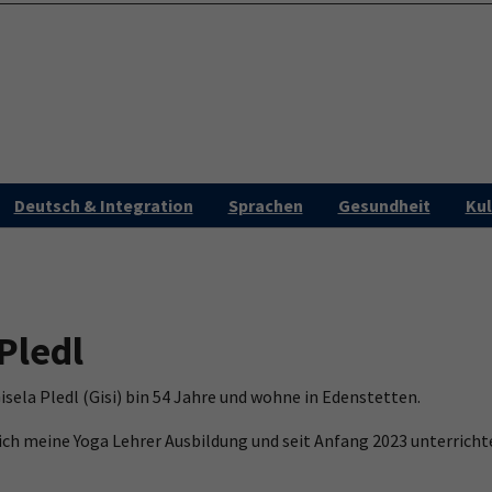
Programm
Aktu
Deutsch & Integration
Sprachen
Gesundheit
Kul
Pledl
sela Pledl (Gisi) bin 54 Jahre und wohne in Edenstetten.
ich meine Yoga Lehrer Ausbildung und seit Anfang 2023 unterricht