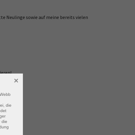
tte Neulinge sowie auf meine bereits vielen
ieren!
×
m Webb
ei, die
ndet
ger
 die
ndung