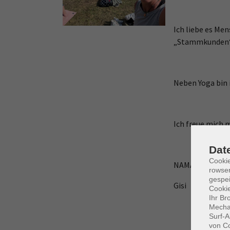
Ich liebe es Me
„Stammkunden
Neben Yoga bin 
Ich freue mich m
Dat
Cooki
NAMASTE
rowse
gespei
Gisi
Cookie
Ihr Br
Mechan
Surf-A
von Co