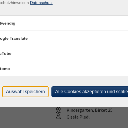
schutzhinweisen.
Datenschutz
twendig
ogle Translate
21.09.2026
—
23.11.2026
uTube
18:30
–
20:00
Uhr
Kindergarten, Birket 25
tomo
Gisela Pledl
Auswahl speichern
Alle Cookies akzeptieren und schli
23.09.2026
—
18.11.2026
18:45
–
20:00
Uhr
Kindergarten, Birket 25
Gisela Pledl