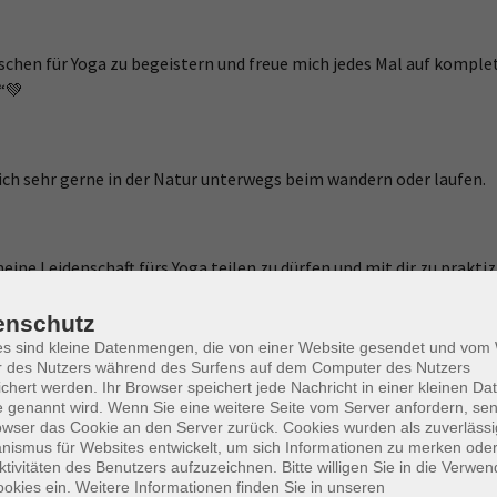
nschen für Yoga zu begeistern und freue mich jedes Mal auf komple
“💚
ich sehr gerne in der Natur unterwegs beim wandern oder laufen.
eine Leidenschaft fürs Yoga teilen zu dürfen und mit dir zu praktiz
enschutz
es sind kleine Datenmengen, die von einer Website gesendet und vo
r des Nutzers während des Surfens auf dem Computer des Nutzers
chert werden. Ihr Browser speichert jede Nachricht in einer kleinen Dat
 genannt wird. Wenn Sie eine weitere Seite vom Server anfordern, se
owser das Cookie an den Server zurück. Cookies wurden als zuverlässi
ismus für Websites entwickelt, um sich Informationen zu merken oder
ktivitäten des Benutzers aufzuzeichnen. Bitte willigen Sie in die Verwe
okies ein. Weitere Informationen finden Sie in unseren