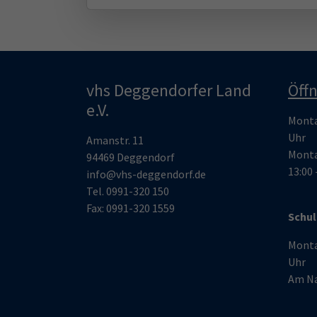
vhs Deggendorfer Land
Öff
e.V.
Montag
Uhr
Amanstr. 11
Monta
94469 Deggendorf
13:00 
info@vhs-deggendorf.de
Tel.
0991-320 150
Fax: 0991-320 1559
Schul
Montag
Uhr
Am Na