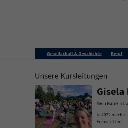
Skip to main content
Skip to page footer
Gesellschaft & Geschichte
Beruf
Unsere Kursleitungen
Gisela 
Mein Name ist Gi
In 2022 machte 
Edenstetten.