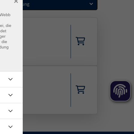
×
Sortierung
m Webb
ei, die
ndet
ger
 die
ndung