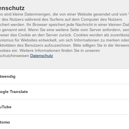
enschutz
es sind kleine Datenmengen, die von einer Website gesendet und vo
r des Nutzers während des Surfens auf dem Computer des Nutzers
chert werden. Ihr Browser speichert jede Nachricht in einer kleinen Dat
29.09.2026
—
24.11.2026
 genannt wird. Wenn Sie eine weitere Seite vom Server anfordern, se
17:45
–
19:15
Uhr
owser das Cookie an den Server zurück. Cookies wurden als zuverlässi
ismus für Websites entwickelt, um sich Informationen zu merken oder
vhs Am Stadtwald 3
ktivitäten des Benutzers aufzuzeichnen. Bitte willigen Sie in die Verwe
Brigitte Oberauer
okies ein. Weitere Informationen finden Sie in unseren
schutzhinweisen.
Datenschutz
30.09.2026
—
25.11.2026
twendig
16:30
–
17:30
Uhr
Bürgerspital
ogle Translate
Brigitte Oberauer
uTube
tomo