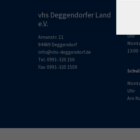
vhs Deggendorfer Land
Öff
e.V.
Montag
Uhr
Amanstr. 11
Monta
94469 Deggendorf
13:00 
info@vhs-deggendorf.de
Tel.
0991-320 150
Fax: 0991-320 1559
Schul
Montag
Uhr
Am Na