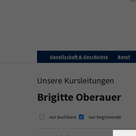
Skip to main content
Skip to page footer
Gesellschaft & Geschichte
Beruf
Unsere Kursleitungen
Brigitte Oberauer
nur buchbare
nur beginnende