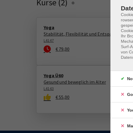
Kurse (
2
)
Loading...
Dat
Cooki
rowse
gespei
Yoga
Cookie
Stabilität, Flexibilität und Entspannung
Ihr Br
L4147
Mechan
Surf-A
€ 79,00
von Co
Daten
Yoga Ü60
No
Gesund und beweglich im Alter
L4143
Go
€ 55,00
Yo
Ma