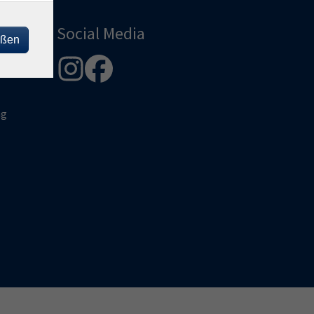
Social Media
eßen
ng