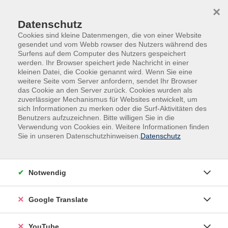
Skip to main content
Skip to page footer
×
Datenschutz
Cookies sind kleine Datenmengen, die von einer Website
gesendet und vom Webb rowser des Nutzers während des
Surfens auf dem Computer des Nutzers gespeichert
werden. Ihr Browser speichert jede Nachricht in einer
kleinen Datei, die Cookie genannt wird. Wenn Sie eine
Unsere Kursleitungen
weitere Seite vom Server anfordern, sendet Ihr Browser
das Cookie an den Server zurück. Cookies wurden als
zuverlässiger Mechanismus für Websites entwickelt, um
Angelika Milbich
sich Informationen zu merken oder die Surf-Aktivitäten des
Benutzers aufzuzeichnen. Bitte willigen Sie in die
Verwendung von Cookies ein. Weitere Informationen finden
Filter
Sie in unseren Datenschutzhinweisen.
Datenschutz
nur buchbare
nur beginnende
Notwendig
Loading...
Kurse (
1
)
Google Translate
Sortierung
YouTube