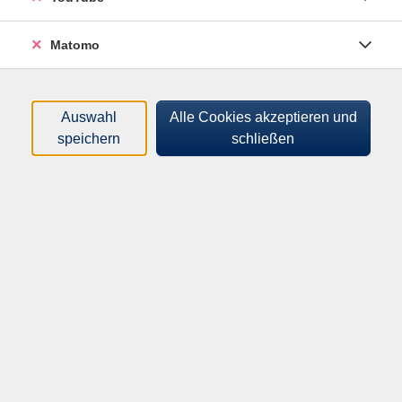
Orte
Matomo
Dozenten
Zeitraum
Auswahl
Alle Cookies akzeptieren und
speichern
schließen
nur buchbare
nur beginnende
Loading...
Kurse (
0
)
Sortierung
vhs Deggendorfer Land e.V.