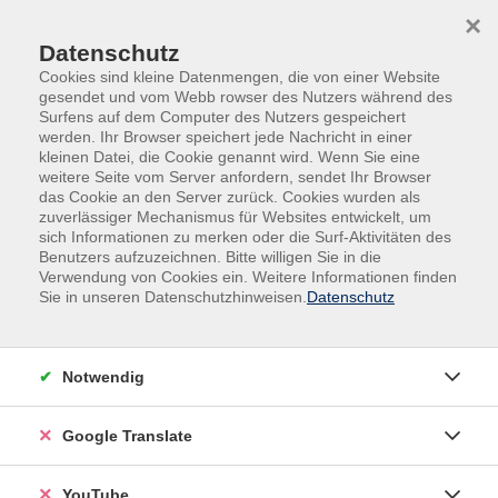
Skip to main content
Skip to page footer
×
Datenschutz
Cookies sind kleine Datenmengen, die von einer Website
gesendet und vom Webb rowser des Nutzers während des
Surfens auf dem Computer des Nutzers gespeichert
werden. Ihr Browser speichert jede Nachricht in einer
kleinen Datei, die Cookie genannt wird. Wenn Sie eine
weitere Seite vom Server anfordern, sendet Ihr Browser
das Cookie an den Server zurück. Cookies wurden als
Kurse nach Themen
zuverlässiger Mechanismus für Websites entwickelt, um
sich Informationen zu merken oder die Surf-Aktivitäten des
Benutzers aufzuzeichnen. Bitte willigen Sie in die
Loading...
Verwendung von Cookies ein. Weitere Informationen finden
Sie in unseren Datenschutzhinweisen.
Datenschutz
Filter
Notwendig
Wochentage
Google Translate
Tageszeiten
YouTube