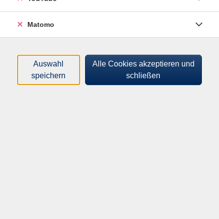
Di. 14.07.2026
Di. 14.07.2026
10:00 Uhr
11:30 Uhr
Matomo
Dozent:
Auswahl
Alle Cookies akzeptieren und
Dr. Chiara Eberl
speichern
schließen
Veranstaltungsort:
Volkshochschule
Amanstr. 11
94469 Deggendorf
Büro Chiara Eberl
Termine