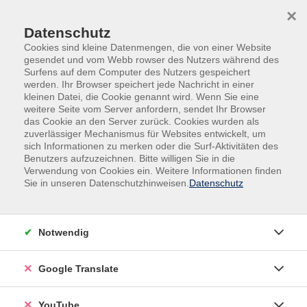
Skip to main content
Skip to page footer
×
Datenschutz
Cookies sind kleine Datenmengen, die von einer Website
gesendet und vom Webb rowser des Nutzers während des
Surfens auf dem Computer des Nutzers gespeichert
werden. Ihr Browser speichert jede Nachricht in einer
kleinen Datei, die Cookie genannt wird. Wenn Sie eine
weitere Seite vom Server anfordern, sendet Ihr Browser
Test ce
das Cookie an den Server zurück. Cookies wurden als
zuverlässiger Mechanismus für Websites entwickelt, um
sich Informationen zu merken oder die Surf-Aktivitäten des
Benutzers aufzuzeichnen. Bitte willigen Sie in die
Verwendung von Cookies ein. Weitere Informationen finden
Sie in unseren Datenschutzhinweisen.
Datenschutz
3,00
€
Gebühr:
Notwendig
In den Warenkorb
Google Translate
Kursnummer:
K0000
Start:
Ende:
YouTube