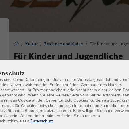
Kultur
Zeichnen und Malen
Für Kinder und Juge
Für Kinder und Jugendliche
ft
enschutz
es sind kleine Datenmengen, die von einer Website gesendet und vo
Tageszeiten
r des Nutzers während des Surfens auf dem Computer des Nutzers
chert werden. Ihr Browser speichert jede Nachricht in einer kleinen Dat
 genannt wird. Wenn Sie eine weitere Seite vom Server anfordern, se
Dozenten
owser das Cookie an den Server zurück. Cookies wurden als zuverlässi
ismus für Websites entwickelt, um sich Informationen zu merken oder
nur buchbare
nur beginnende
ktivitäten des Benutzers aufzuzeichnen. Bitte willigen Sie in die Verwe
okies ein. Weitere Informationen finden Sie in unseren
schutzhinweisen.
Datenschutz
Kurse (
2
)