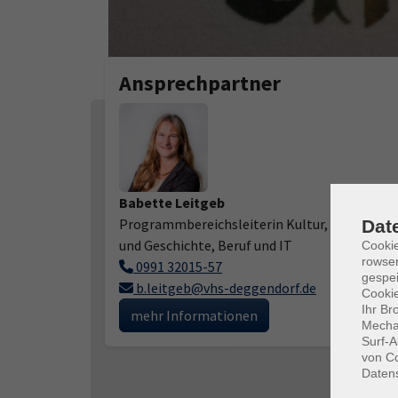
Ansprechpartner
Babette Leitgeb
Programmbereichsleiterin Kultur, Gesellscha
Dat
und Geschichte, Beruf und IT
Cooki
rowse
0991 32015-57
gespei
b.leitgeb@vhs-deggendorf.de
Cookie
Ihr Br
mehr Informationen
Mechan
Surf-A
von Co
Daten