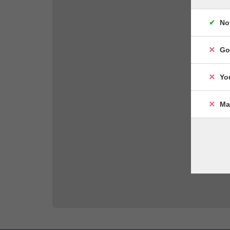
No
Go
Yo
Ma