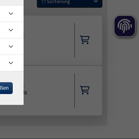
Sortierung
10.2026
00
–
17:00
Uhr
pinghaus
ja Schmunk
11.2026
00
–
17:00
Uhr
eßen
kshochschule
ja Schmunk