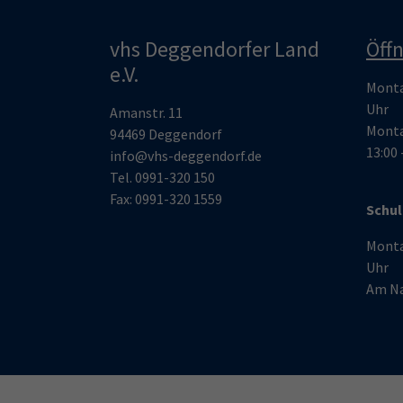
vhs Deggendorfer Land
Öff
e.V.
Montag
Uhr
Amanstr. 11
Monta
94469 Deggendorf
13:00 
info@vhs-deggendorf.de
Tel.
0991-320 150
Fax: 0991-320 1559
Schul
Montag
Uhr
Am Na