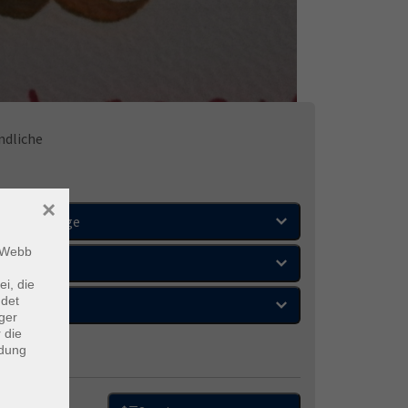
ndliche
×
Wochentage
m Webb
Orte
ei, die
ndet
Zeitraum
ger
 die
ndung