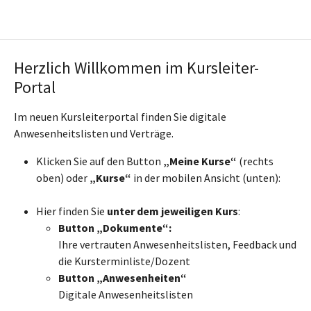
Skip to main content
Skip to page footer
Herzlich Willkommen im Kursleiter-
Portal
Im neuen Kursleiterportal finden Sie digitale
Anwesenheitslisten und Verträge.
Klicken Sie auf den Button
„Meine Kurse“
(rechts
oben) oder
„Kurse“
in der mobilen Ansicht (unten):
Hier finden Sie
unter dem jeweiligen Kurs
:
Button „Dokumente“:
Ihre vertrauten Anwesenheitslisten, Feedback und
die Kursterminliste/Dozent
Button „Anwesenheiten“
D
igitale Anwesenheitslisten