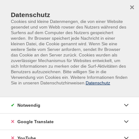
Skip to main content
Skip to page footer
×
Überschriften
Datenschutz
Cookies sind kleine Datenmengen, die von einer Website
Header 1. level
gesendet und vom Webb rowser des Nutzers während des
Surfens auf dem Computer des Nutzers gespeichert
Subheader
werden. Ihr Browser speichert jede Nachricht in einer
kleinen Datei, die Cookie genannt wird. Wenn Sie eine
Header 2. level
weitere Seite vom Server anfordern, sendet Ihr Browser
das Cookie an den Server zurück. Cookies wurden als
Subheader
zuverlässiger Mechanismus für Websites entwickelt, um
sich Informationen zu merken oder die Surf-Aktivitäten des
Header 3. level
Benutzers aufzuzeichnen. Bitte willigen Sie in die
Verwendung von Cookies ein. Weitere Informationen finden
Subheader
Sie in unseren Datenschutzhinweisen.
Datenschutz
Header 4. level
Subheader
Notwendig
Header 5 level
Subheader
Google Translate
Header 1. level (with link)
YouTube